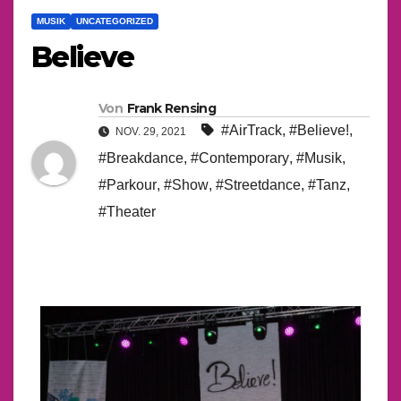
MUSIK
UNCATEGORIZED
Believe
Von
Frank Rensing
#AirTrack
,
#Believe!
,
NOV. 29, 2021
#Breakdance
,
#Contemporary
,
#Musik
,
#Parkour
,
#Show
,
#Streetdance
,
#Tanz
,
#Theater