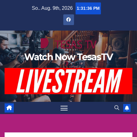
Zum
So.. Aug. 9th, 2026
1:31:37 PM
Inhalt
springen
Watch Now TesasTV