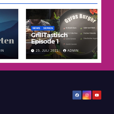
NEWS
SERIEN
GrillTastisch
Episode 1
IN
25. JULI 2021
ADMIN