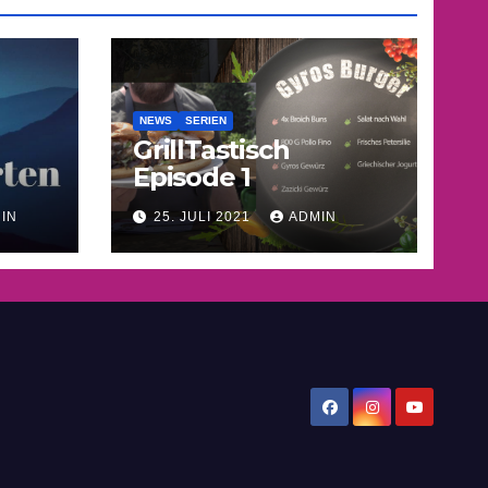
NEWS
SERIEN
GrillTastisch
Episode 1
IN
25. JULI 2021
ADMIN